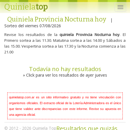
Quiniela
top
Quiniela Provincia Nocturna hoy
|
Sorteo del viernes 07/08/2026
Revise los resultados de la
quiniela Provincia Nocturna hoy
. El
Primero sortea a las 11.30. Matutina sortea a las 14.00 y Sábados a
las 15.00. Vespertina sortea a las 17.30 y la Nocturna comienza a las
21.00
Todavía no hay resultados
» Click para ver los resultados de ayer jueves
quinielatop.com.ar es un sitio informativo gratuito y no tiene vinculación con
organismos oficiales. El extracto oficial de la Lotería Administradora es el único
que tiene validez ante discrepancias con este informe. Revise su apuesta en
una agencia oficial.
Resultados que quizás
© 2012 - 2026
Quiniela
Top