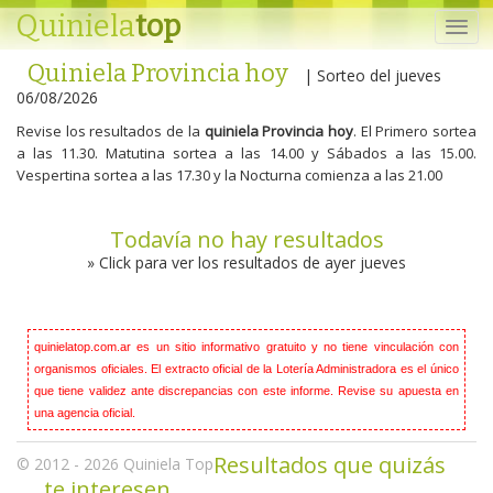
Quiniela
top
Quiniela Provincia hoy
| Sorteo del jueves
06/08/2026
Revise los resultados de la
quiniela Provincia hoy
. El Primero sortea
a las 11.30. Matutina sortea a las 14.00 y Sábados a las 15.00.
Vespertina sortea a las 17.30 y la Nocturna comienza a las 21.00
Todavía no hay resultados
» Click para ver los resultados de ayer jueves
quinielatop.com.ar es un sitio informativo gratuito y no tiene vinculación con
organismos oficiales. El extracto oficial de la Lotería Administradora es el único
que tiene validez ante discrepancias con este informe. Revise su apuesta en
una agencia oficial.
Resultados que quizás
© 2012 - 2026
Quiniela
Top
te interesen