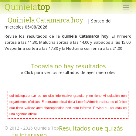
Quiniela
top
Quiniela Catamarca hoy
| Sorteo del
miercoles 05/08/2026
Revise los resultados de la
quiniela Catamarca hoy
. El Primero
sortea a las 11.30. Matutina sortea a las 14.00 y Sábados a las 15.00.
Vespertina sortea a las 17.30 y la Nocturna comienza a las 21.00
Todavía no hay resultados
» Click para ver los resultados de ayer miercoles
quinielatop.com.ar es un sitio informativo gratuito y no tiene vinculación con
organismos oficiales. El extracto oficial de la Lotería Administradora es el único
que tiene validez ante discrepancias con este informe. Revise su apuesta en
una agencia oficial.
Resultados que quizás
© 2012 - 2026
Quiniela
Top
te interesen