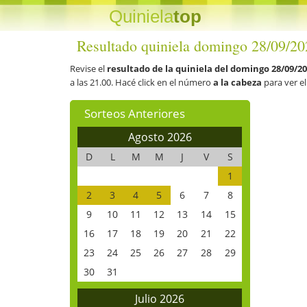
Quiniela
top
Resultado quiniela domingo 28/09/20
Revise el
resultado de la quiniela del domingo 28/09/2
a las 21.00. Hacé click en el número
a la cabeza
para ver e
Sorteos Anteriores
Agosto 2026
D
L
M
M
J
V
S
1
2
3
4
5
6
7
8
9
10
11
12
13
14
15
16
17
18
19
20
21
22
23
24
25
26
27
28
29
30
31
Julio 2026