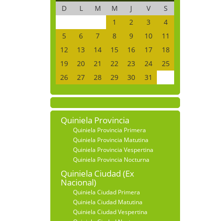
D
L
M
M
J
V
S
1
2
3
4
5
6
7
8
9
10
11
12
13
14
15
16
17
18
19
20
21
22
23
24
25
26
27
28
29
30
31
Quiniela Provincia
Quiniela Provincia Primera
Quiniela Provincia Matutina
Quiniela Provincia Vespertina
Quiniela Provincia Nocturna
Quiniela Ciudad (Ex
Nacional)
Quiniela Ciudad Primera
Quiniela Ciudad Matutina
Quiniela Ciudad Vespertina