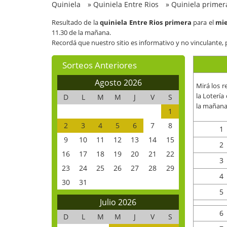
Quiniela
»
Quiniela Entre Rios
»
Quiniela primer
Resultado de la
quiniela Entre Rios primera
para el
mie
11.30 de la mañana.
Recordá que nuestro sitio es informativo y no vinculante, 
Sorteos Anteriores
Agosto 2026
Mirá los r
la Lotería
D
L
M
M
J
V
S
la mañana
1
2
3
4
5
6
7
8
1
9
10
11
12
13
14
15
2
16
17
18
19
20
21
22
3
23
24
25
26
27
28
29
4
30
31
5
Julio 2026
6
D
L
M
M
J
V
S