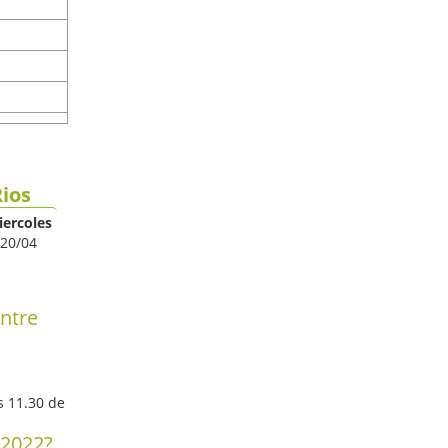
Rios
iercoles
20/04
Entre
s 11.30 de
/2022?