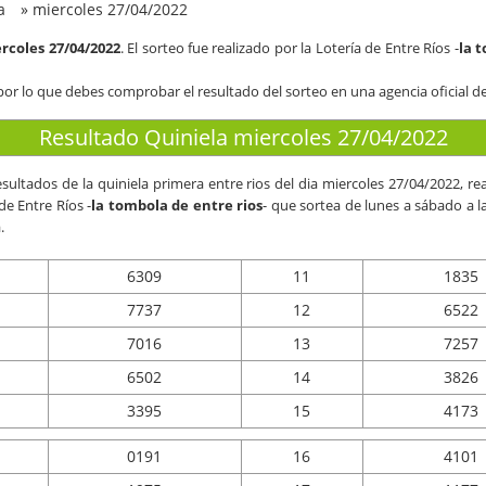
a
»
miercoles 27/04/2022
rcoles 27/04/2022
. El sorteo fue realizado por la Lotería de Entre Ríos -
la 
por lo que debes comprobar el resultado del sorteo en una agencia oficial de
Resultado Quiniela miercoles 27/04/2022
esultados de la quiniela primera entre rios del dia
miercoles 27/04/2022
, re
 de Entre Ríos -
la tombola de entre rios
- que sortea de lunes a sábado a l
.
6309
11
1835
7737
12
6522
7016
13
7257
6502
14
3826
3395
15
4173
0191
16
4101