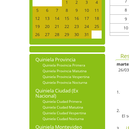
7
1
2
3
4
8
5
6
7
8
9
10
11
12
13
14
15
16
17
18
9
19
20
21
22
23
24
25
10
26
27
28
29
30
31
Res
Quiniela Provincia
marte
Quiniela Provincia Primera
26/03
Quiniela Provincia Matutina
Quiniela Provincia Vespertina
Quiniela Provincia Nocturna
Quiniela Ciudad (Ex
Nacional)
Quiniela Ciudad Primera
Quiniela Ciudad Matutina
Quiniela Ciudad Vespertina
El 
Quiniela Ciudad Nocturna
Quiniela Montevideo
¿