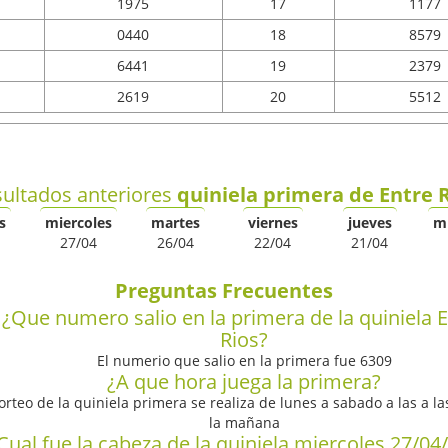
1975
17
1177
0440
18
8579
6441
19
2379
2619
20
5512
ultados anteriores
quiniela primera de Entre 
s
miercoles
martes
viernes
jueves
m
27/04
26/04
22/04
21/04
Preguntas Frecuentes
¿Que numero salio en la primera de la quiniela 
Rios?
El numerio que salio en la primera fue 6309
¿A que hora juega la primera?
sorteo de la quiniela primera se realiza de lunes a sabado a las a la
la mañana
Cual fue la cabeza de la quiniela miercoles 27/04