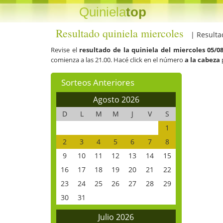
Quiniela
top
Resultado quiniela miercoles
| Resulta
Revise el
resultado de la quiniela del miercoles 05/0
comienza a las 21.00. Hacé click en el número
a la cabeza
Sorteos Anteriores
Agosto 2026
D
L
M
M
J
V
S
1
2
3
4
5
6
7
8
9
10
11
12
13
14
15
16
17
18
19
20
21
22
23
24
25
26
27
28
29
30
31
Julio 2026