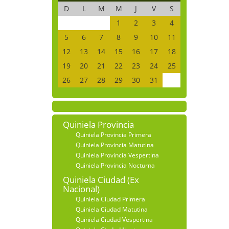
D
L
M
M
J
V
S
1
2
3
4
5
6
7
8
9
10
11
12
13
14
15
16
17
18
19
20
21
22
23
24
25
26
27
28
29
30
31
Quiniela Provincia
Quiniela Provincia Primera
Quiniela Provincia Matutina
Quiniela Provincia Vespertina
Quiniela Provincia Nocturna
Quiniela Ciudad (Ex
Nacional)
Quiniela Ciudad Primera
Quiniela Ciudad Matutina
Quiniela Ciudad Vespertina