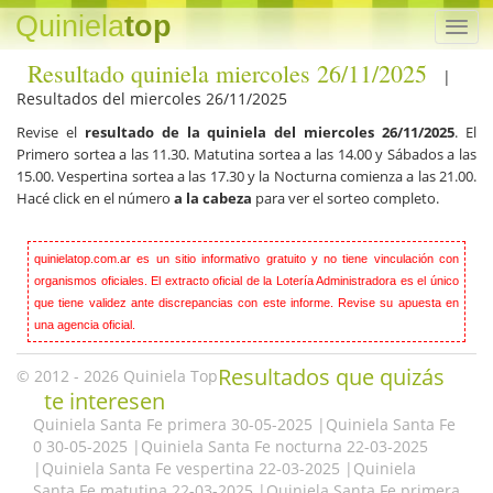
Quiniela
top
Resultado quiniela miercoles 26/11/2025
|
Resultados del miercoles 26/11/2025
Revise el
resultado de la quiniela del miercoles 26/11/2025
. El
Primero sortea a las 11.30. Matutina sortea a las 14.00 y Sábados a las
15.00. Vespertina sortea a las 17.30 y la Nocturna comienza a las 21.00.
Hacé click en el número
a la cabeza
para ver el sorteo completo.
quinielatop.com.ar es un sitio informativo gratuito y no tiene vinculación con
organismos oficiales. El extracto oficial de la Lotería Administradora es el único
que tiene validez ante discrepancias con este informe. Revise su apuesta en
una agencia oficial.
Resultados que quizás
© 2012 - 2026
Quiniela
Top
te interesen
Quiniela Santa Fe primera 30-05-2025
|
Quiniela Santa Fe
0 30-05-2025
|
Quiniela Santa Fe nocturna 22-03-2025
|
Quiniela Santa Fe vespertina 22-03-2025
|
Quiniela
Santa Fe matutina 22-03-2025
|
Quiniela Santa Fe primera