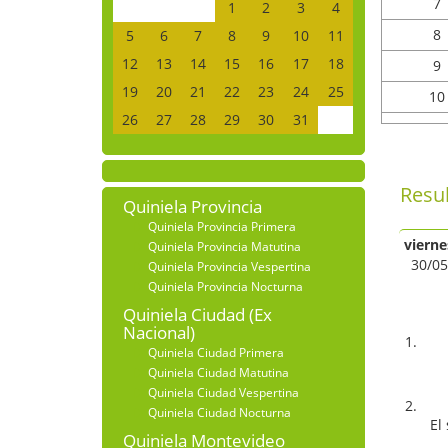
7
1
2
3
4
8
5
6
7
8
9
10
11
12
13
14
15
16
17
18
9
19
20
21
22
23
24
25
10
26
27
28
29
30
31
Resu
Quiniela Provincia
Quiniela Provincia Primera
vierne
Quiniela Provincia Matutina
30/05
Quiniela Provincia Vespertina
Quiniela Provincia Nocturna
Quiniela Ciudad (Ex
Nacional)
Quiniela Ciudad Primera
Quiniela Ciudad Matutina
Quiniela Ciudad Vespertina
Quiniela Ciudad Nocturna
El
Quiniela Montevideo