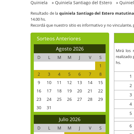
Quiniela
»
Quiniela Santiago del Estero
»
Quinie
Resultado de la
quiniela Santiago del Estero matutina
14.00 hs.
Recordá que nuestro sitio es informativo y no vinculante, 
Sorteos Anteriores
Agosto 2026
Mirá los 
realizado 
D
L
M
M
J
V
S
hs.
1
2
3
4
5
6
7
8
1
9
10
11
12
13
14
15
2
16
17
18
19
20
21
22
3
23
24
25
26
27
28
29
4
30
31
5
Julio 2026
6
D
L
M
M
J
V
S