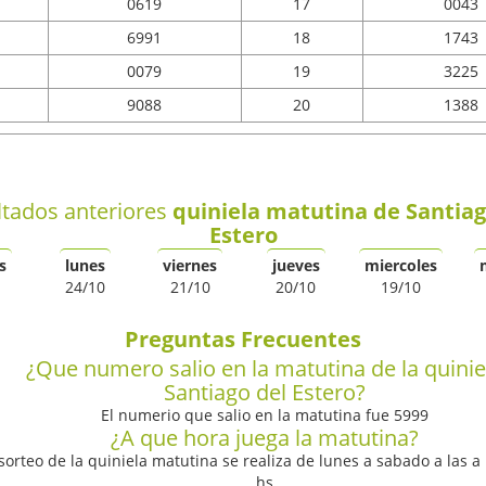
0619
17
0043
6991
18
1743
0079
19
3225
9088
20
1388
ltados anteriores
quiniela matutina de Santiag
Estero
s
lunes
viernes
jueves
miercoles
24/10
21/10
20/10
19/10
Preguntas Frecuentes
¿Que numero salio en la matutina de la quinie
Santiago del Estero?
El numerio que salio en la matutina fue 5999
¿A que hora juega la matutina?
 sorteo de la quiniela matutina se realiza de lunes a sabado a las a 
hs