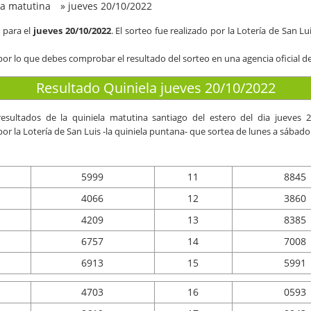
la matutina
»
jueves 20/10/2022
para el
jueves 20/10/2022
. El sorteo fue realizado por la Lotería de San L
por lo que debes comprobar el resultado del sorteo en una agencia oficial de
Resultado Quiniela jueves 20/10/2022
resultados de la quiniela matutina santiago del estero del dia
jueves 2
por la Lotería de San Luis -la quiniela puntana- que sortea de lunes a sábado 
5999
11
8845
4066
12
3860
4209
13
8385
6757
14
7008
6913
15
5991
4703
16
0593