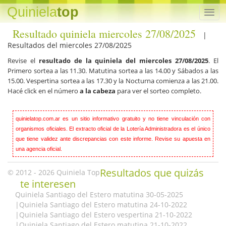
Quiniela
top
Resultado quiniela miercoles 27/08/2025
|
Resultados del miercoles 27/08/2025
Revise el
resultado de la quiniela del miercoles 27/08/2025
. El
Primero sortea a las 11.30. Matutina sortea a las 14.00 y Sábados a las
15.00. Vespertina sortea a las 17.30 y la Nocturna comienza a las 21.00.
Hacé click en el número
a la cabeza
para ver el sorteo completo.
quinielatop.com.ar es un sitio informativo gratuito y no tiene vinculación con
organismos oficiales. El extracto oficial de la Lotería Administradora es el único
que tiene validez ante discrepancias con este informe. Revise su apuesta en
una agencia oficial.
Resultados que quizás
© 2012 - 2026
Quiniela
Top
te interesen
Quiniela Santiago del Estero matutina 30-05-2025
|
Quiniela Santiago del Estero matutina 24-10-2022
|
Quiniela Santiago del Estero vespertina 21-10-2022
|
Quiniela Santiago del Estero matutina 21-10-2022