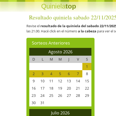
Quiniela
top
Resultado quiniela sabado 22/11/202
Revise el
resultado de la quiniela del sabado 22/11/202
las 21.00. Hacé click en el número
a la cabeza
para ver el 
Sorteos Anteriores
Agosto 2026
D
L
M
M
J
V
S
1
2
3
4
5
6
7
8
9
10
11
12
13
14
15
16
17
18
19
20
21
22
23
24
25
26
27
28
29
30
31
Julio 2026