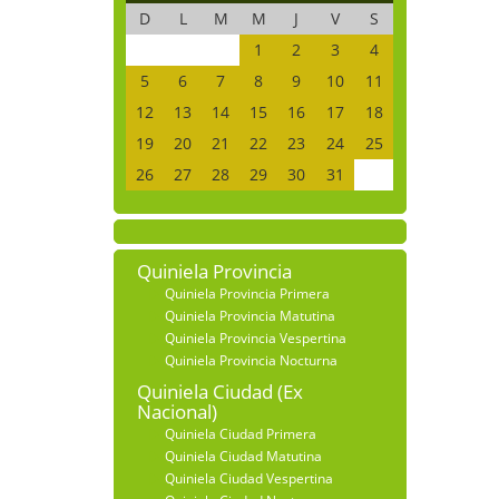
D
L
M
M
J
V
S
1
2
3
4
5
6
7
8
9
10
11
12
13
14
15
16
17
18
19
20
21
22
23
24
25
26
27
28
29
30
31
Quiniela Provincia
Quiniela Provincia Primera
Quiniela Provincia Matutina
Quiniela Provincia Vespertina
Quiniela Provincia Nocturna
Quiniela Ciudad (Ex
Nacional)
Quiniela Ciudad Primera
Quiniela Ciudad Matutina
Quiniela Ciudad Vespertina