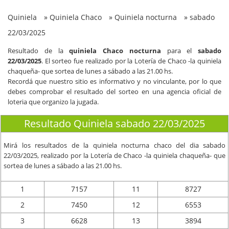
Quiniela
»
Quiniela Chaco
»
Quiniela nocturna
»
sabado
22/03/2025
Resultado de la
quiniela Chaco nocturna
para el
sabado
22/03/2025
. El sorteo fue realizado por la Lotería de Chaco -la quiniela
chaqueña- que sortea de lunes a sábado a las 21.00 hs.
Recordá que nuestro sitio es informativo y no vinculante, por lo que
debes comprobar el resultado del sorteo en una agencia oficial de
loteria que organizo la jugada.
Resultado Quiniela sabado 22/03/2025
Mirá los resultados de la quiniela nocturna chaco del dia
sabado
22/03/2025
, realizado por la Lotería de Chaco -la quiniela chaqueña- que
sortea de lunes a sábado a las 21.00 hs.
1
7157
11
8727
2
7450
12
6553
3
6628
13
3894